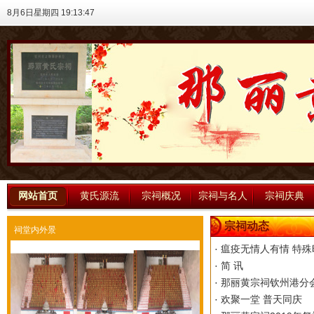
8月6日星期四 19:13:47
网站首页
黄氏源流
宗祠概况
宗祠与名人
宗祠庆典
宗祠动态
祠堂内外景
·
瘟疫无情人有情 特
·
简 讯
·
那丽黄宗祠钦州港分
·
欢聚一堂 普天同庆