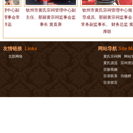
理中心副
钦州市黄氏宗祠管理中心副
钦州市黄氏宗祠管理中心领
理事会常
主任、那丽黄宗祠监事会监
导成员、那丽黄宗祠监事会
祥远
事长 黄直庚
常务副监事长、 财务总监 黄
厚联
友情链接
Links
网站导航
Site M
北部网络
黄氏宗祠网
网站
黄氏源流
宗祠资
宗族视频
宗亲联系
功德榜
宗亲留言