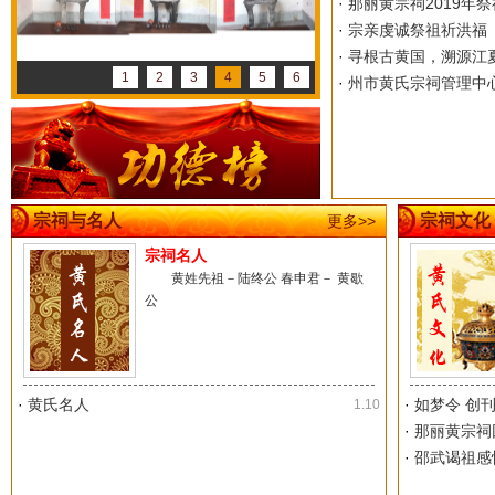
·
那丽黄宗祠2019年祭
·
宗亲虔诚祭祖祈洪福
·
寻根古黄国，溯源江
1
2
3
4
5
6
·
州市黄氏宗祠管理中
宗祠与名人
宗祠文化
更多>>
宗祠名人
黄姓先祖－陆终公 春申君－ 黄歇
公
·
黄氏名人
·
如梦令 创
1.10
·
那丽黄宗祠
·
邵武谒祖感怀